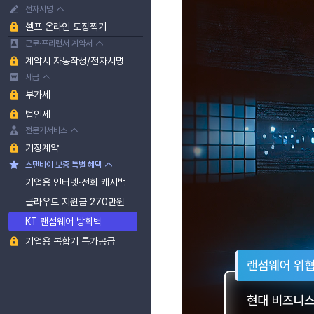
전자서명
셀프 온라인 도장찍기
근로·프리랜서 계약서
계약서 자동작성/전자서명
세금
부가세
법인세
전문가서비스
기장계약
스탠바이 보증 특별 혜택
기업용 인터넷·전화 캐시백
클라우드 지원금 270만원
KT 랜섬웨어 방화벽
기업용 복합기 특가공급