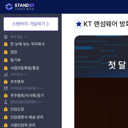
KT 랜섬웨어 방
스탠바이 가입하기
회사 정보
한 눈에 보는 우리회사
정관
등기부
사업자등록증/통장
주주/주식
주주명부
주주총회/이사회/등기
주주총회/이사회/등기
법인인감/인감증명서
인감도장
인감증명서 배송·관리
사용인감계 관리